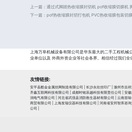
上一篇：
通过式脚踏热收缩膜封切机 pof收缩膜切膜机
下一篇：
pof热收缩膜封切打包机 PVC热收缩膜包装切
上海万阜机械设备有限公司是华东最大的二手工程机械公
业单位以及 外商外资企业等社会各界。相信经过我们全
友情链接:
安平县酷金金属丝网制造有限公司
|
长沙永欣丝印厂
|
滁州市吉祥
齐鑫互联网科技有限公司
|
成都时铭辰越科技有限责任公司
|
安徽
润电⽓有限公司
|
河北省武强县消防救生器材有限公司
|
云南首味
商贸有限公司
|
上海发瑞仪器科技有限公司
|
河南省安邦智库咨询
公司
|