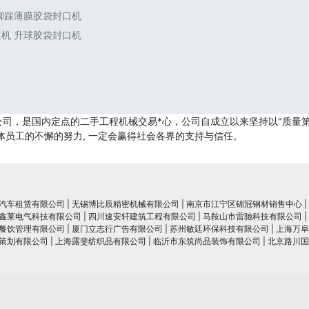
 脚踩薄膜胶袋封口机
膜机 升球胶袋封口机
司，是国内定点的二手工程机械交易*心，公司自成立以来坚持以"质量第
体员工的不懈的努力, 一定会赢得社会各界的支持与信任。
汽车租赁有限公司
|
无锡博比辰精密机械有限公司
|
南京市江宁区锦冠钢材销售中心
|
鑫莱电气科技有限公司
|
四川速安轩建筑工程有限公司
|
马鞍山市雷驰科技有限公司
|
餐饮管理有限公司
|
厦门立志行广告有限公司
|
苏州敏廷环保科技有限公司
|
上海万阜
策划有限公司
|
上海露斐纺织品有限公司
|
临沂市东筑尚品装饰有限公司
|
北京路川国