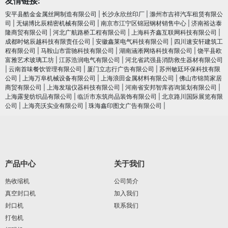
友情链接:
安平县酷金金属丝网制造有限公司
|
长沙永欣丝印厂
|
滁州市吉祥汽车租赁有限公
司
|
无锡博比辰精密机械有限公司
|
南京市江宁区锦冠钢材销售中心
|
济南裕达泰
隆商贸有限公司
|
河北广航路桥工程有限公司
|
上海科齐鑫互联网科技有限公司
|
成都时铭辰越科技有限责任公司
|
安徽鑫莱电气科技有限公司
|
四川速安轩建筑工
程有限公司
|
马鞍山市雷驰科技有限公司
|
湖南涵淅网络科技有限公司
|
饶平县欧
富雅艺术玻璃工坊
|
江苏浩润电⽓有限公司
|
河北省武强县消防救生器材有限公司
|
云南首味餐饮管理有限公司
|
厦门立志行广告有限公司
|
苏州敏廷环保科技有限
公司
|
上海万阜机械设备有限公司
|
上海浪田金属材料有限公司
|
佛山市锦简家居
商贸有限公司
|
上海发瑞仪器科技有限公司
|
河南省安邦智库咨询策划有限公司
|
上海露斐纺织品有限公司
|
临沂市东筑尚品装饰有限公司
|
北京路川国际展览有限
公司
|
上海亮沃实业有限公司
|
珠海鑫印图文广告有限公司
|
产品中心
关于我们
热收缩机
公司简介
真空封口机
加入我们
封口机
联系我们
打包机