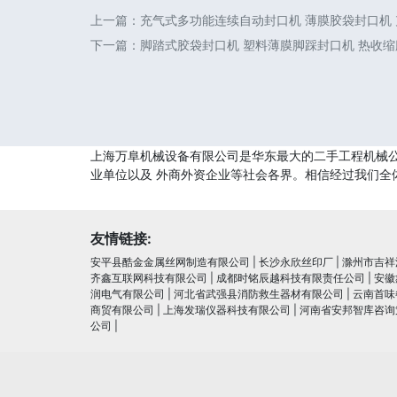
上一篇：
充气式多功能连续自动封口机 薄膜胶袋封口机
下一篇：
脚踏式胶袋封口机 塑料薄膜脚踩封口机 热收缩膜
上海万阜机械设备有限公司是华东最大的二手工程机械公
业单位以及 外商外资企业等社会各界。相信经过我们全
友情链接:
安平县酷金金属丝网制造有限公司
|
长沙永欣丝印厂
|
滁州市吉祥
齐鑫互联网科技有限公司
|
成都时铭辰越科技有限责任公司
|
安徽
润电⽓有限公司
|
河北省武强县消防救生器材有限公司
|
云南首味
商贸有限公司
|
上海发瑞仪器科技有限公司
|
河南省安邦智库咨询
公司
|