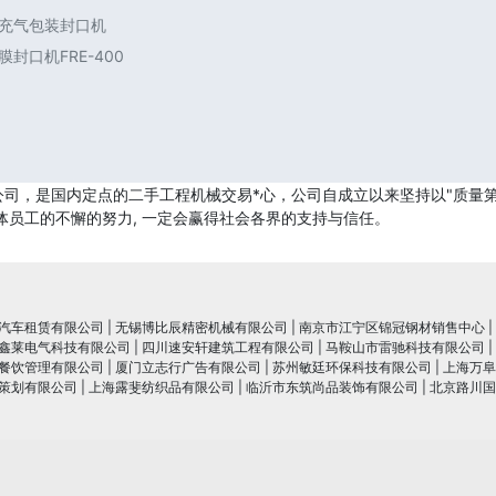
 充气包装封口机
封口机FRE-400
司，是国内定点的二手工程机械交易*心，公司自成立以来坚持以"质量第
体员工的不懈的努力, 一定会赢得社会各界的支持与信任。
汽车租赁有限公司
|
无锡博比辰精密机械有限公司
|
南京市江宁区锦冠钢材销售中心
|
鑫莱电气科技有限公司
|
四川速安轩建筑工程有限公司
|
马鞍山市雷驰科技有限公司
|
餐饮管理有限公司
|
厦门立志行广告有限公司
|
苏州敏廷环保科技有限公司
|
上海万阜
策划有限公司
|
上海露斐纺织品有限公司
|
临沂市东筑尚品装饰有限公司
|
北京路川国