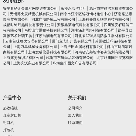
友情链接:
安平县酷金金属丝网制造有限公司
|
长沙永欣丝印厂
|
滁州市吉祥汽车租赁有限公
司
|
无锡博比辰精密机械有限公司
|
南京市江宁区锦冠钢材销售中心
|
济南裕达泰
隆商贸有限公司
|
河北广航路桥工程有限公司
|
上海科齐鑫互联网科技有限公司
|
成都时铭辰越科技有限责任公司
|
安徽鑫莱电气科技有限公司
|
四川速安轩建筑工
程有限公司
|
马鞍山市雷驰科技有限公司
|
湖南涵淅网络科技有限公司
|
饶平县欧
富雅艺术玻璃工坊
|
江苏浩润电⽓有限公司
|
河北省武强县消防救生器材有限公司
|
云南首味餐饮管理有限公司
|
厦门立志行广告有限公司
|
苏州敏廷环保科技有限
公司
|
上海万阜机械设备有限公司
|
上海浪田金属材料有限公司
|
佛山市锦简家居
商贸有限公司
|
上海发瑞仪器科技有限公司
|
河南省安邦智库咨询策划有限公司
|
上海露斐纺织品有限公司
|
临沂市东筑尚品装饰有限公司
|
北京路川国际展览有限
公司
|
上海亮沃实业有限公司
|
珠海鑫印图文广告有限公司
|
产品中心
关于我们
热收缩机
公司简介
真空封口机
加入我们
封口机
联系我们
打包机