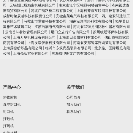
司
|
无锡博比辰精密机械有限公司
|
南京市江宁区锦冠钢材销售中心
|
济南裕达泰
隆商贸有限公司
|
河北广航路桥工程有限公司
|
上海科齐鑫互联网科技有限公司
|
成都时铭辰越科技有限责任公司
|
安徽鑫莱电气科技有限公司
|
四川速安轩建筑工
程有限公司
|
马鞍山市雷驰科技有限公司
|
湖南涵淅网络科技有限公司
|
饶平县欧
富雅艺术玻璃工坊
|
江苏浩润电⽓有限公司
|
河北省武强县消防救生器材有限公司
|
云南首味餐饮管理有限公司
|
厦门立志行广告有限公司
|
苏州敏廷环保科技有限
公司
|
上海万阜机械设备有限公司
|
上海浪田金属材料有限公司
|
佛山市锦简家居
商贸有限公司
|
上海发瑞仪器科技有限公司
|
河南省安邦智库咨询策划有限公司
|
上海露斐纺织品有限公司
|
临沂市东筑尚品装饰有限公司
|
北京路川国际展览有限
公司
|
上海亮沃实业有限公司
|
珠海鑫印图文广告有限公司
|
产品中心
关于我们
热收缩机
公司简介
真空封口机
加入我们
封口机
联系我们
打包机
打码机
包装材料