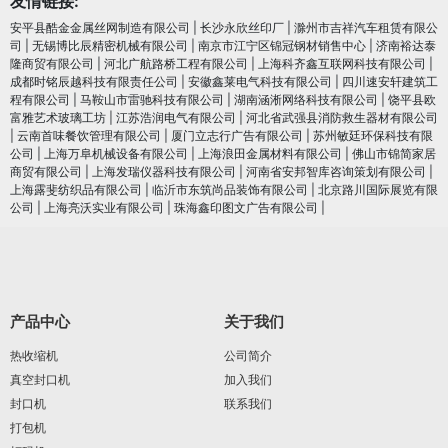
友情链接:
安平县酷金金属丝网制造有限公司
|
长沙永欣丝印厂
|
滁州市吉祥汽车租赁有限公
司
|
无锡博比辰精密机械有限公司
|
南京市江宁区锦冠钢材销售中心
|
济南裕达泰
隆商贸有限公司
|
河北广航路桥工程有限公司
|
上海科齐鑫互联网科技有限公司
|
成都时铭辰越科技有限责任公司
|
安徽鑫莱电气科技有限公司
|
四川速安轩建筑工
程有限公司
|
马鞍山市雷驰科技有限公司
|
湖南涵淅网络科技有限公司
|
饶平县欧
富雅艺术玻璃工坊
|
江苏浩润电⽓有限公司
|
河北省武强县消防救生器材有限公司
|
云南首味餐饮管理有限公司
|
厦门立志行广告有限公司
|
苏州敏廷环保科技有限
公司
|
上海万阜机械设备有限公司
|
上海浪田金属材料有限公司
|
佛山市锦简家居
商贸有限公司
|
上海发瑞仪器科技有限公司
|
河南省安邦智库咨询策划有限公司
|
上海露斐纺织品有限公司
|
临沂市东筑尚品装饰有限公司
|
北京路川国际展览有限
公司
|
上海亮沃实业有限公司
|
珠海鑫印图文广告有限公司
|
产品中心
关于我们
热收缩机
公司简介
真空封口机
加入我们
封口机
联系我们
打包机