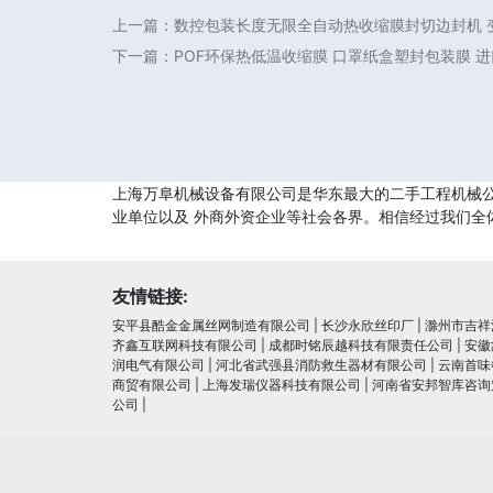
上一篇：
数控包装长度无限全自动热收缩膜封切边封机 变
下一篇：
POF环保热低温收缩膜 口罩纸盒塑封包装膜 
上海万阜机械设备有限公司是华东最大的二手工程机械公
业单位以及 外商外资企业等社会各界。相信经过我们全
友情链接:
安平县酷金金属丝网制造有限公司
|
长沙永欣丝印厂
|
滁州市吉祥
齐鑫互联网科技有限公司
|
成都时铭辰越科技有限责任公司
|
安徽
润电⽓有限公司
|
河北省武强县消防救生器材有限公司
|
云南首味
商贸有限公司
|
上海发瑞仪器科技有限公司
|
河南省安邦智库咨询
公司
|