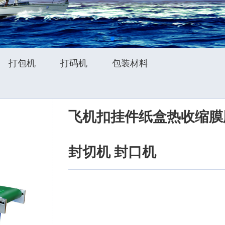
打包机
打码机
包装材料
飞机扣挂件纸盒热收缩膜
封切机 封口机