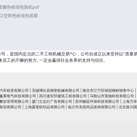
频热收缩包装机pof
进口交联热收缩包装膜
司，是国内定点的二手工程机械交易*心，公司自成立以来坚持以"质量第
体员工的不懈的努力, 一定会赢得社会各界的支持与信任。
汽车租赁有限公司
|
无锡博比辰精密机械有限公司
|
南京市江宁区锦冠钢材销售中心
|
鑫莱电气科技有限公司
|
四川速安轩建筑工程有限公司
|
马鞍山市雷驰科技有限公司
|
餐饮管理有限公司
|
厦门立志行广告有限公司
|
苏州敏廷环保科技有限公司
|
上海万阜
策划有限公司
|
上海露斐纺织品有限公司
|
临沂市东筑尚品装饰有限公司
|
北京路川国