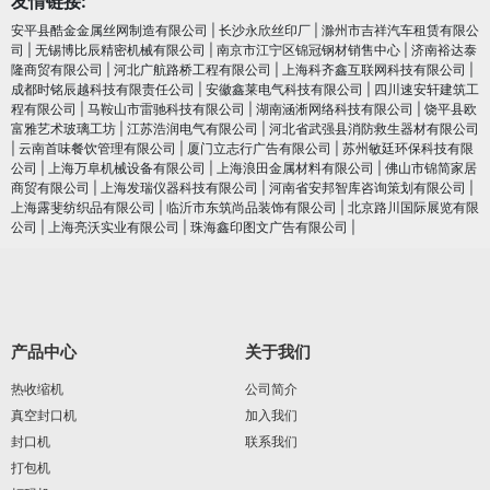
友情链接:
安平县酷金金属丝网制造有限公司
|
长沙永欣丝印厂
|
滁州市吉祥汽车租赁有限公
司
|
无锡博比辰精密机械有限公司
|
南京市江宁区锦冠钢材销售中心
|
济南裕达泰
隆商贸有限公司
|
河北广航路桥工程有限公司
|
上海科齐鑫互联网科技有限公司
|
成都时铭辰越科技有限责任公司
|
安徽鑫莱电气科技有限公司
|
四川速安轩建筑工
程有限公司
|
马鞍山市雷驰科技有限公司
|
湖南涵淅网络科技有限公司
|
饶平县欧
富雅艺术玻璃工坊
|
江苏浩润电⽓有限公司
|
河北省武强县消防救生器材有限公司
|
云南首味餐饮管理有限公司
|
厦门立志行广告有限公司
|
苏州敏廷环保科技有限
公司
|
上海万阜机械设备有限公司
|
上海浪田金属材料有限公司
|
佛山市锦简家居
商贸有限公司
|
上海发瑞仪器科技有限公司
|
河南省安邦智库咨询策划有限公司
|
上海露斐纺织品有限公司
|
临沂市东筑尚品装饰有限公司
|
北京路川国际展览有限
公司
|
上海亮沃实业有限公司
|
珠海鑫印图文广告有限公司
|
产品中心
关于我们
热收缩机
公司简介
真空封口机
加入我们
封口机
联系我们
打包机